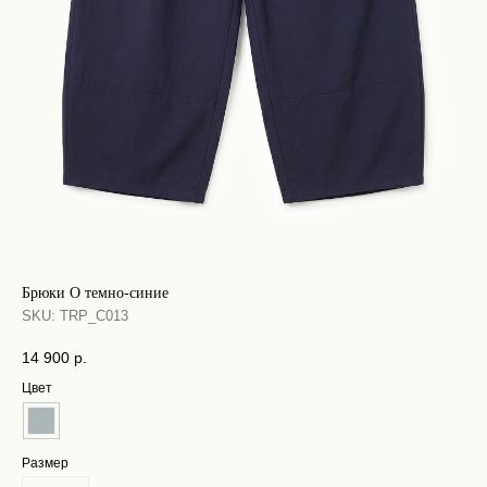
Брюки О темно-синие
SKU:
TRP_C013
14 900
р.
Цвет
Размер